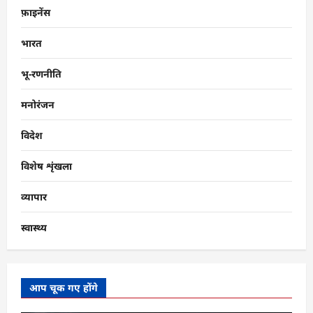
फ़ाइनेंस
भारत
भू-रणनीति
मनोरंजन
विदेश
विशेष शृंखला
व्यापार
स्वास्थ्य
आप चूक गए होंगे