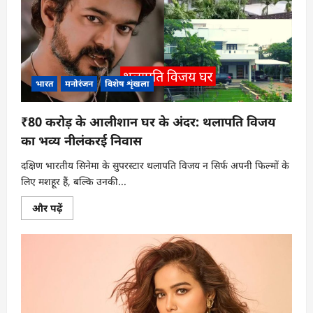
नई
पीढ़ी
को
संस्कृति
से
जोड़ने
वाली
फिल्म
के
भारत
मनोरंजन
विशेष शृंखला
बारे
में
और
पढ़ें
₹80 करोड़ के आलीशान घर के अंदर: थलापति विजय
का भव्य नीलंकरई निवास
दक्षिण भारतीय सिनेमा के सुपरस्टार थलापति विजय न सिर्फ अपनी फिल्मों के
लिए मशहूर हैं, बल्कि उनकी...
₹80
और पढ़ें
करोड़
के
आलीशान
घर
के
अंदर:
थलापति
विजय
का
भव्य