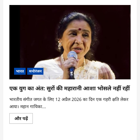
कमाने
वाली
लड़की
से
करोड़ों
की
मालकिन
तक:
जानिए
मनीषा
रानी
की
लग्ज़री
लाइफस्टाइल
के
बारे
भारत
मनोरंजन
में
और
पढ़ें
एक युग का अंत: सुरों की महारानी आशा भोसले नहीं रहीं
भारतीय संगीत जगत के लिए 12 अप्रैल 2026 का दिन एक गहरी क्षति लेकर
आया। महान गायिका...
एक
और पढ़ें
युग
का
अंत:
सुरों
की