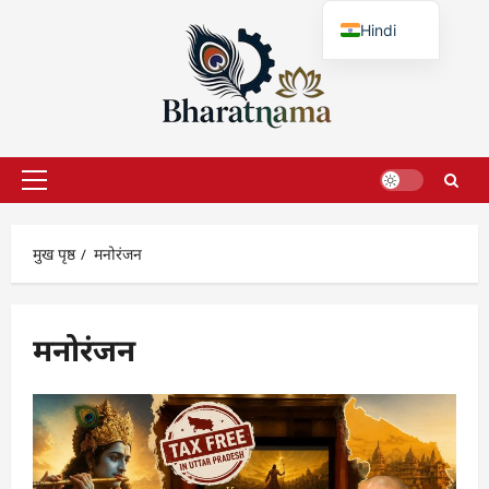
छोड़कर
Hindi
सामग्री
पर
English
जाएँ
प्राथमिक
सूची
मुख पृष्ठ
मनोरंजन
मनोरंजन