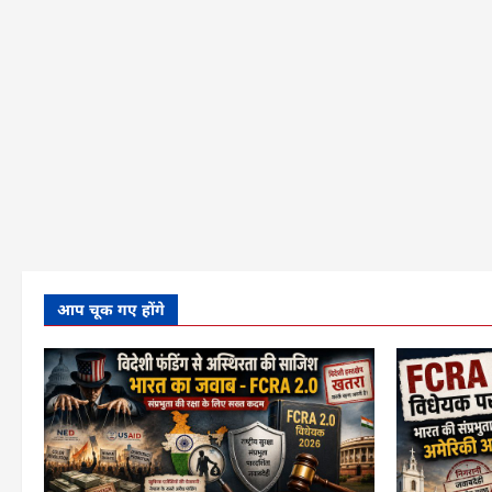
मामला
और
नियम
क्या
कहते
हैं?
के
बारे
में
और
पढ़ें
आप चूक गए होंगे