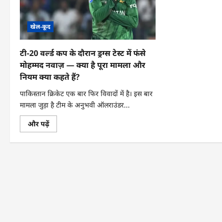
खेल-कूद
टी-20 वर्ल्ड कप के दौरान ड्रग्स टेस्ट में फंसे
मोहम्मद नवाज़ — क्या है पूरा मामला और
नियम क्या कहते हैं?
पाकिस्तान क्रिकेट एक बार फिर विवादों में है। इस बार
मामला जुड़ा है टीम के अनुभवी ऑलराउंडर...
टी-20
और पढ़ें
वर्ल्ड
कप
के
दौरान
ड्रग्स
टेस्ट
में
फंसे
मोहम्मद
नवाज़
—
क्या
है
पूरा