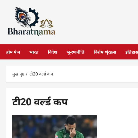
छोड़कर
सामग्री
पर
जाएँ
होम पेज
भारत
विदेश
भू-रणनीति
विशेष शृंखला
इतिहा
मुख पृष्ठ
टी20 वर्ल्ड कप
टी20 वर्ल्ड कप