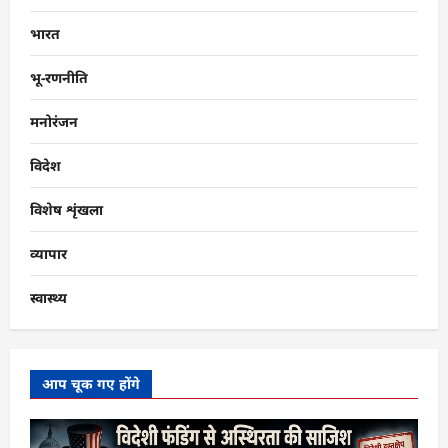
भारत
भू-रणनीति
मनोरंजन
विदेश
विशेष शृंखला
व्यापार
स्वास्थ्य
आप चूक गए होंगे