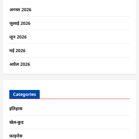
के
शव
अगस्त 2026
मिलने
से
बढ़ा
जुलाई 2026
आंकड़ा;
11
की
जून 2026
मौत,
200
जवानों
मई 2026
का
रेस्क्यू
ऑपरेशन
अप्रैल 2026
जारी
के
बारे
में
और
पढ़ें
Categories
इतिहास
खेल-कूद
फ़ाइनेंस