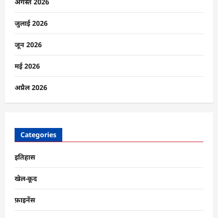
और
अगस्त 2026
टूटते
मानवीय
रिश्तों
जुलाई 2026
का
संकट
के
जून 2026
बारे
में
और
मई 2026
पढ़ें
अप्रैल 2026
Categories
इतिहास
खेल-कूद
फ़ाइनेंस