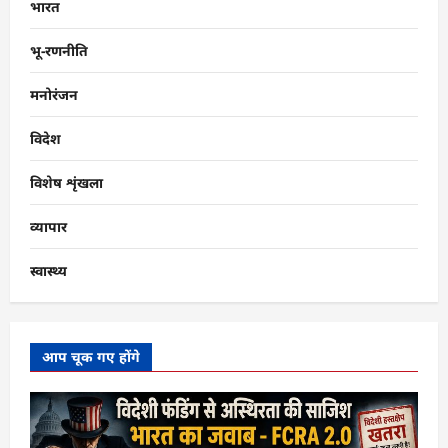
भारत
भू-रणनीति
मनोरंजन
विदेश
विशेष शृंखला
व्यापार
स्वास्थ्य
आप चूक गए होंगे