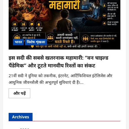
भारत
विशेष शृंखला
इस सदी की सबसे खतरनाक महामारी: “वन चाइल्ड
पैंडेमिक” और टूटते मानवीय रिश्तों का संकट
21वीं सदी ने दुनिया को तकनीक, इंटरनेट, आर्टिफिशियल इंटेलिजेंस और
आधुनिक जीवनशैली की अभूतपूर्व सुविधाएं दी हैं।...
इस
और पढ़ें
सदी
की
सबसे
खतरनाक
महामारी:
Archives
“वन
चाइल्ड
पैंडेमिक”