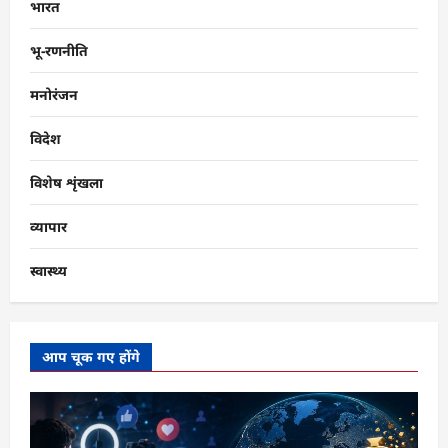
भारत
भू-रणनीति
मनोरंजन
विदेश
विशेष शृंखला
व्यापार
स्वास्थ्य
आप चूक गए होंगे