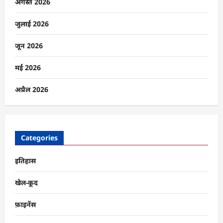
के
अगस्त 2026
ये
4
खिलाड़ी
जुलाई 2026
विश्व
कप
में
जून 2026
दिखाएंगे
दम
के
मई 2026
बारे
में
और
अप्रैल 2026
पढ़ें
Categories
इतिहास
खेल-कूद
फ़ाइनेंस