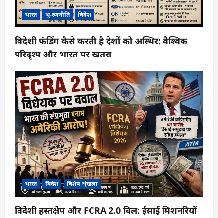
भारत
भू-रणनीति
विदेश
विदेशी फंडिंग कैसे करती है देशों को अस्थिर: वैश्विक
परिदृश्य और भारत पर खतरा
भारत
विदेश
विशेष शृंखला
विदेशी हस्तक्षेप और FCRA 2.0 बिल: ईसाई मिशनरियों