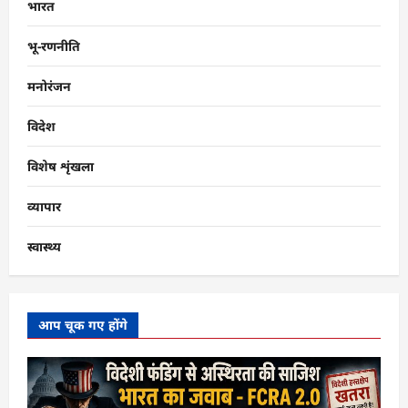
भारत
भू-रणनीति
मनोरंजन
विदेश
विशेष शृंखला
व्यापार
स्वास्थ्य
आप चूक गए होंगे