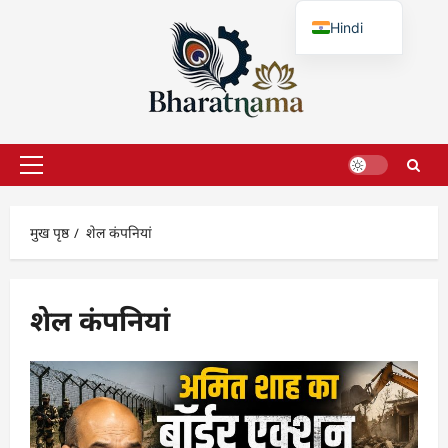
छोड़कर
Hindi
सामग्री
पर
English
जाएँ
प्राथमिक
सूची
मुख पृष्ठ
शेल कंपनियां
शेल कंपनियां