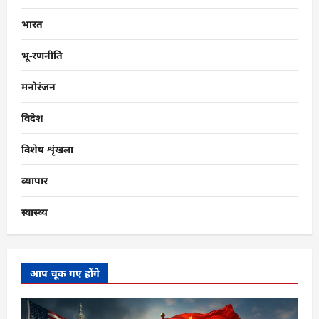
भारत
भू-रणनीति
मनोरंजन
विदेश
विशेष शृंखला
व्यापार
स्वास्थ्य
आप चूक गए होंगे