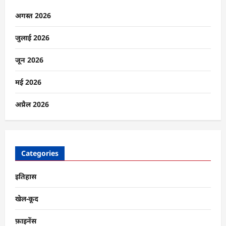
15
किमी
अगस्त 2026
तक
अवैध
ढांचों
जुलाई 2026
पर
कार्रवाई,
फर्जी
जून 2026
नेटवर्क
और
तस्करी
मई 2026
पर
शिकंजा
के
अप्रैल 2026
बारे
में
और
पढ़ें
Categories
इतिहास
खेल-कूद
फ़ाइनेंस