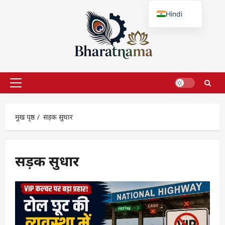
छोड़कर
Hindi
सामग्री
पर
English
जाएँ
प्राथमिक
सूची
मुख पृष्ठ
सड़क सुधार
सड़क सुधार