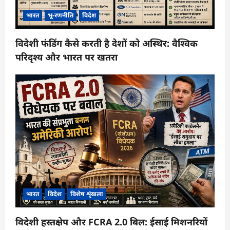
भारत
भू-रणनीति
विदेश
विदेशी फंडिंग कैसे करती है देशों को अस्थिर: वैश्विक
परिदृश्य और भारत पर खतरा
भारत
विदेश
विशेष शृंखला
विदेशी हस्तक्षेप और FCRA 2.0 बिल: ईसाई मिशनरियों