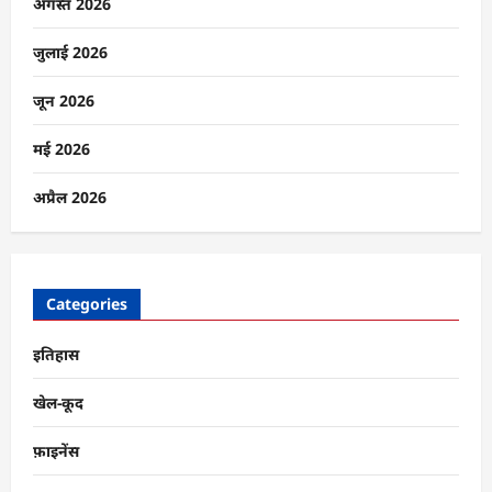
छूट!
अगस्त 2026
मोदी
सरकार
बड़े
जुलाई 2026
बदलाव
की
तैयारी
जून 2026
में?
के
बारे
मई 2026
में
और
पढ़ें
अप्रैल 2026
Categories
इतिहास
खेल-कूद
फ़ाइनेंस