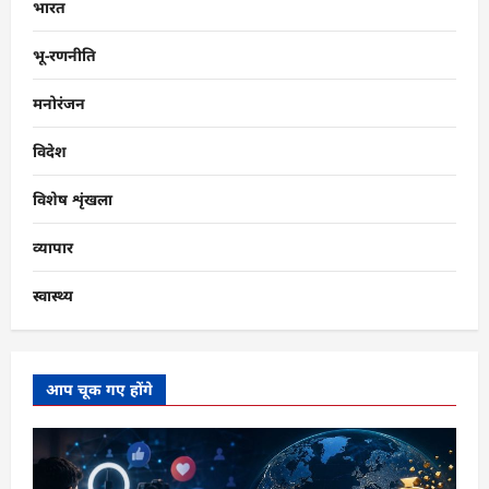
भारत
भू-रणनीति
मनोरंजन
विदेश
विशेष शृंखला
व्यापार
स्वास्थ्य
आप चूक गए होंगे