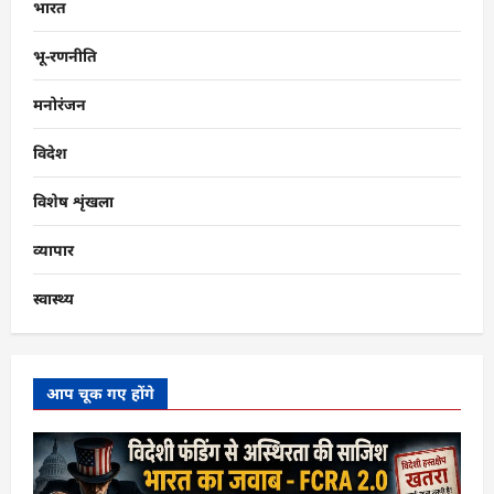
भारत
भू-रणनीति
मनोरंजन
विदेश
विशेष शृंखला
व्यापार
स्वास्थ्य
आप चूक गए होंगे