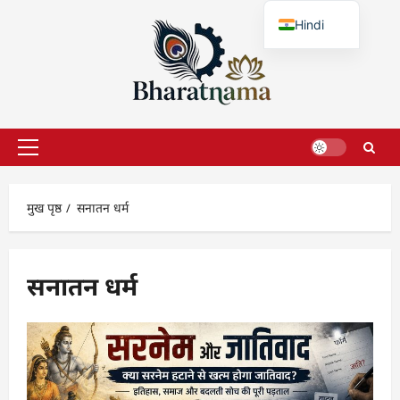
छोड़कर
Hindi
सामग्री
पर
English
जाएँ
प्राथमिक
सूची
मुख पृष्ठ
सनातन धर्म
सनातन धर्म