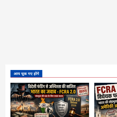
में
जल्द
आ
सकता
है
बिल
के
बारे
में
और
पढ़ें
आप चूक गए होंगे