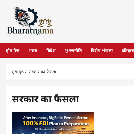
छोड़कर
सामग्री
पर
जाएँ
होम पेज
भारत
विदेश
भू-रणनीति
विशेष शृंखला
इतिहा
मुख पृष्ठ
सरकार का फैसला
सरकार का फैसला