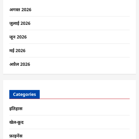
सौगात,
सिग्नेचर
अगस्त 2026
ब्रिज
समेत
कई
जुलाई 2026
बड़ी
परियोजनाओं
का
जून 2026
शिलान्यास
के
बारे
मई 2026
में
और
पढ़ें
अप्रैल 2026
Categories
इतिहास
खेल-कूद
फ़ाइनेंस