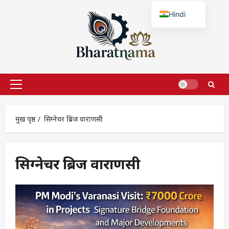
छोड़कर
Hindi
सामग्री
पर
English
जाएँ
प्राथमिक
सूची
मुख पृष्ठ
सिग्नेचर ब्रिज वाराणसी
सिग्नेचर ब्रिज वाराणसी