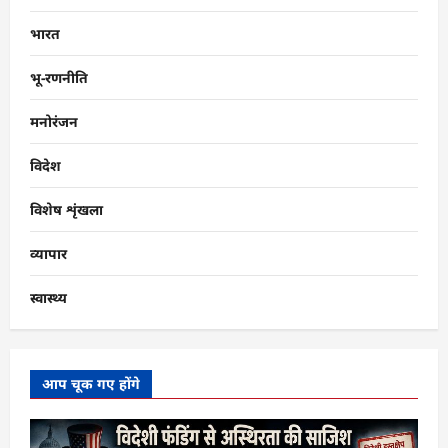
भारत
भू-रणनीति
मनोरंजन
विदेश
विशेष शृंखला
व्यापार
स्वास्थ्य
आप चूक गए होंगे