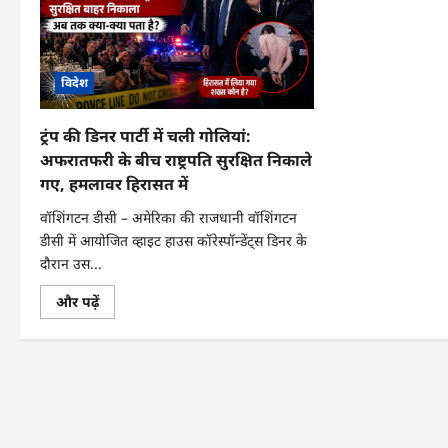
विदेश
ट्रंप की डिनर पार्टी में चली गोलियां:
अफरातफरी के बीच राष्ट्रपति सुरक्षित निकाले
गए, हमलावर हिरासत में
वॉशिंगटन डीसी – अमेरिका की राजधानी वॉशिंगटन
डीसी में आयोजित व्हाइट हाउस कॉरेस्पॉन्डेंट्स डिनर के
दौरान उस...
ट्रंप
और पढ़ें
की
डिनर
पार्टी
में
चली
गोलियां:
अफरातफरी
के
बीच
राष्ट्रपति