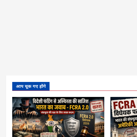
सुरक्षित
निकाले
गए,
हमलावर
हिरासत
में
के
बारे
में
और
पढ़ें
आप चूक गए होंगे