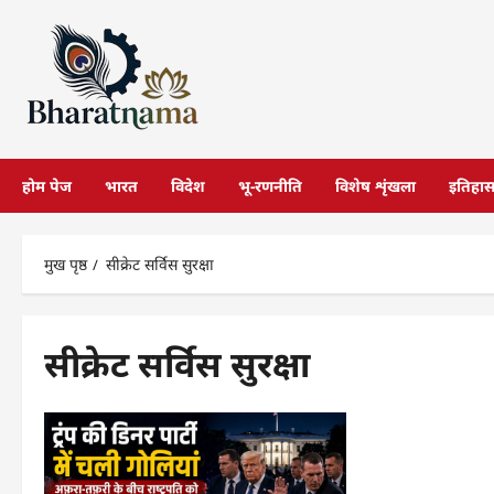
छोड़कर
सामग्री
पर
जाएँ
होम पेज
भारत
विदेश
भू-रणनीति
विशेष शृंखला
इतिहा
मुख पृष्ठ
सीक्रेट सर्विस सुरक्षा
सीक्रेट सर्विस सुरक्षा