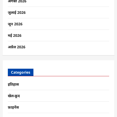
9
अगस्त 2026
में
तीन
भाषाएँ
जुलाई 2026
होंगी
अनिवार्य,
जानिए
जून 2026
क्या
बदलने
वाला
मई 2026
है
के
बारे
अप्रैल 2026
में
और
पढ़ें
Categories
इतिहास
खेल-कूद
फ़ाइनेंस