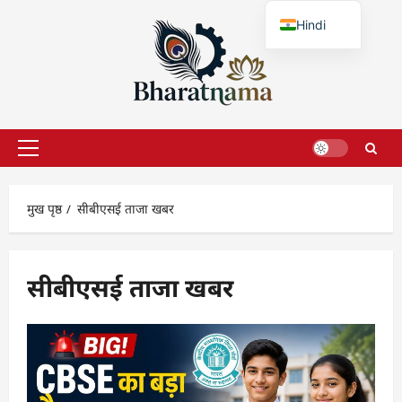
छोड़कर
Hindi
सामग्री
पर
English
जाएँ
प्राथमिक
सूची
मुख पृष्ठ
सीबीएसई ताजा खबर
सीबीएसई ताजा खबर