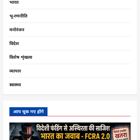
भारत
भू-रणनीति
मनोरंजन
विदेश
विशेष शृंखला
व्यापार
स्वास्थ्य
आप चूक गए होंगे