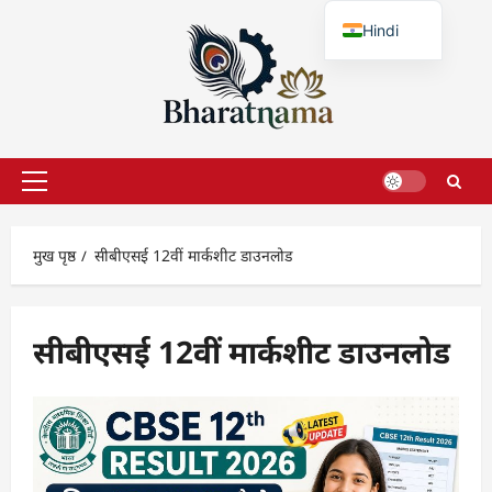
छोड़कर
Hindi
सामग्री
पर
English
जाएँ
प्राथमिक
सूची
मुख पृष्ठ
सीबीएसई 12वीं मार्कशीट डाउनलोड
सीबीएसई 12वीं मार्कशीट डाउनलोड