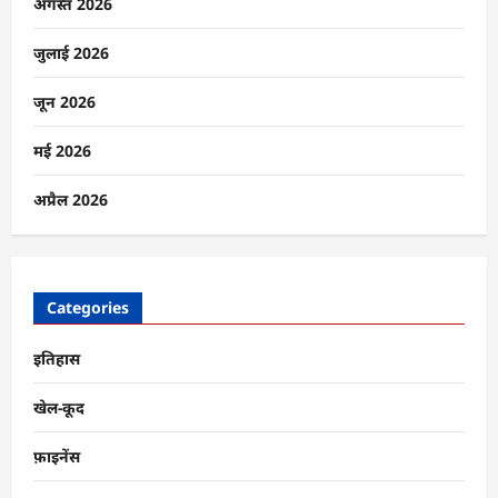
कर
अगस्त 2026
सकते
हैं
मार्कशीट,
जुलाई 2026
जानें
पूरा
तरीका
जून 2026
के
बारे
में
मई 2026
और
पढ़ें
अप्रैल 2026
Categories
इतिहास
खेल-कूद
फ़ाइनेंस