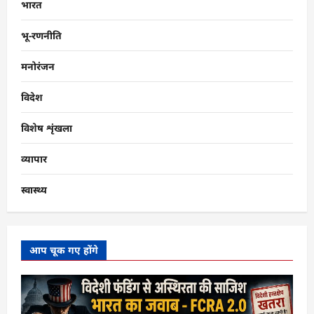
भारत
भू-रणनीति
मनोरंजन
विदेश
विशेष शृंखला
व्यापार
स्वास्थ्य
आप चूक गए होंगे