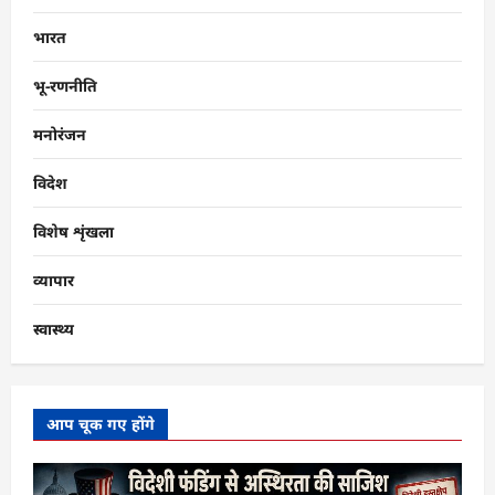
भारत
भू-रणनीति
मनोरंजन
विदेश
विशेष शृंखला
व्यापार
स्वास्थ्य
आप चूक गए होंगे