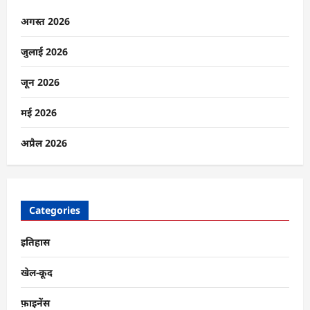
तेज,
चुनाव
अगस्त 2026
आयोग
का
बड़ा
जुलाई 2026
कदम;
सुप्रीम
कोर्ट
जून 2026
के
फैसले
पर
मई 2026
TMC-
BJP
आमने-
अप्रैल 2026
सामने
के
बारे
में
और
पढ़ें
Categories
इतिहास
खेल-कूद
फ़ाइनेंस