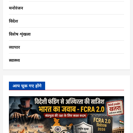
मनोरंजन
विदेश
विशेष शृंखला
व्यापार
स्वास्थ्य
आप चूक गए होंगे