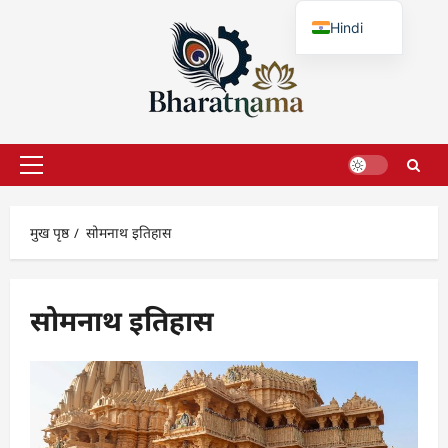
छोड़कर
Hindi
सामग्री
पर
English
जाएँ
प्राथमिक
सूची
मुख पृष्ठ
सोमनाथ इतिहास
सोमनाथ इतिहास