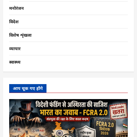
मनोरंजन
विदेश
विशेष शृंखला
व्यापार
स्वास्थ्य
आप चूक गए होंगे