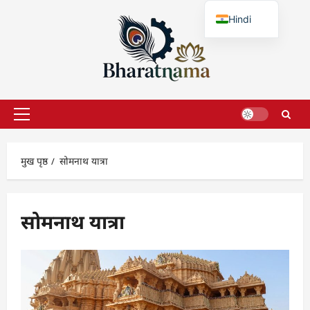
छोड़कर
Hindi
सामग्री
पर
English
जाएँ
प्राथमिक
सूची
मुख पृष्ठ
सोमनाथ यात्रा
सोमनाथ यात्रा