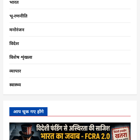
भारत
भू-रणनीति
मनोरंजन
विदेश
विशेष शृंखला
व्यापार
स्वास्थ्य
आप चूक गए होंगे