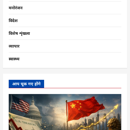
मनोरंजन
विदेश
विशेष शृंखला
व्यापार
स्वास्थ्य
आप चूक गए होंगे