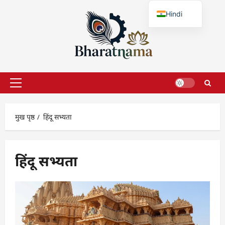
छोड़कर
Hindi
सामग्री
पर
English
जाएँ
प्राथमिक
सूची
मुख पृष्ठ
हिंदू सभ्यता
हिंदू सभ्यता