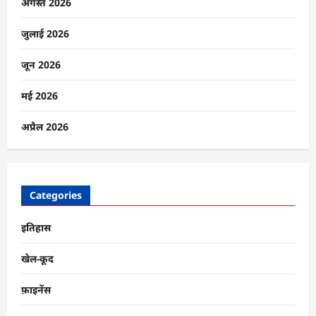
है?
अगस्त 2026
क्या
भारत
किसी
जुलाई 2026
बड़े
आर्थिक
दबाव
जून 2026
की
तरफ
बढ़
मई 2026
रहा
है?
के
अप्रैल 2026
बारे
में
और
पढ़ें
Categories
इतिहास
खेल-कूद
फ़ाइनेंस