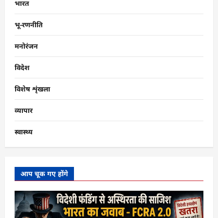
भारत
भू-रणनीति
मनोरंजन
विदेश
विशेष शृंखला
व्यापार
स्वास्थ्य
आप चूक गए होंगे