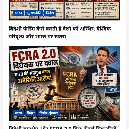
भारत
भू-रणनीति
विदेश
विदेशी फंडिंग कैसे करती है देशों को अस्थिर: वैश्विक
परिदृश्य और भारत पर खतरा
भारत
विदेश
विशेष शृंखला
विदेशी हस्तक्षेप और FCRA 2.0 बिल: ईसाई मिशनरियों