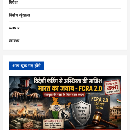
विदेश
विशेष शृंखला
व्यापार
स्वास्थ्य
आप चूक गए होंगे