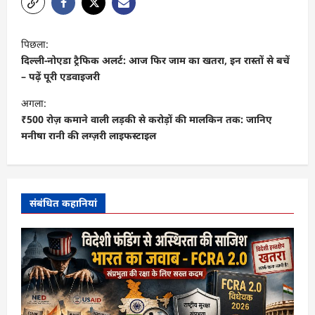
पो
पिछला:
स्ट
दिल्ली-नोएडा ट्रैफिक अलर्ट: आज फिर जाम का खतरा, इन रास्तों से बचें
ने
– पढ़ें पूरी एडवाइजरी
वि
अगला:
गे
₹500 रोज़ कमाने वाली लड़की से करोड़ों की मालकिन तक: जानिए
मनीषा रानी की लग्ज़री लाइफस्टाइल
श
न
संबंधित कहानियां