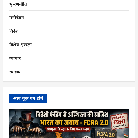
भू-रणनीति
मनोरंजन
विदेश
विशेष शृंखला
व्यापार
स्वास्थ्य
आप चूक गए होंगे