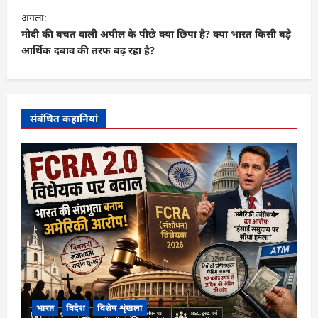
वि
अगला:
गे
मोदी की बचत वाली अपील के पीछे क्या छिपा है? क्या भारत किसी बड़े
आर्थिक दबाव की तरफ बढ़ रहा है?
श
न
संबंधित कहानियां
भारत
विदेश
विशेष शृंखला