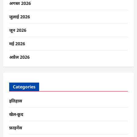
विवाद:
अगस्त 2026
आईसीसी
के
नियम
जुलाई 2026
क्या
कहते
हैं
जून 2026
और
किसकी
थी
मई 2026
गलती?
के
बारे
अप्रैल 2026
में
और
पढ़ें
Categories
इतिहास
खेल-कूद
फ़ाइनेंस