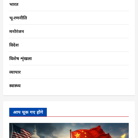
भारत
भू-रणनीति
मनोरंजन
विदेश
विशेष शृंखला
व्यापार
स्वास्थ्य
आप चूक गए होंगे