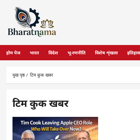
छोड़कर
सामग्री
पर
जाएँ
होम पेज
भारत
विदेश
भू-रणनीति
विशेष शृंखला
इतिहा
मुख पृष्ठ
टिम कुक खबर
टिम कुक खबर