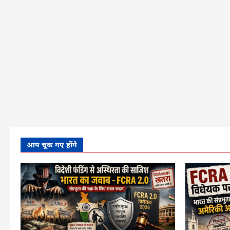
और
पढ़ें
आप चूक गए होंगे