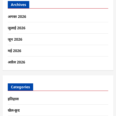
सिख
Archives
नाम!
कृष्ण
नगर
से
अगस्त 2026
लक्ष्मी
चौक
तक,
जुलाई 2026
आखिर
क्यों
बदली
जून 2026
जा
रही
है
मई 2026
लाहौर
की
पहचान?
अप्रैल 2026
के
बारे
में
और
पढ़ें
Categories
इतिहास
खेल-कूद