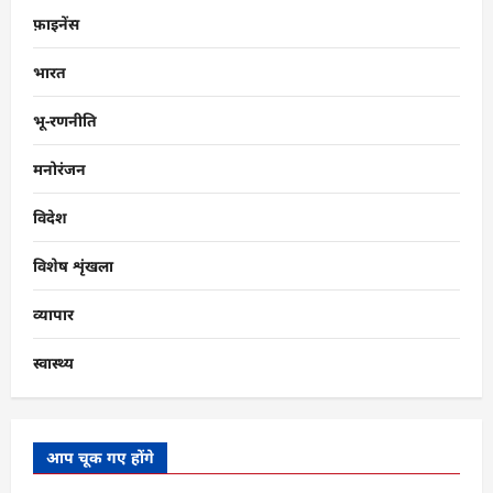
फ़ाइनेंस
भारत
भू-रणनीति
मनोरंजन
विदेश
विशेष शृंखला
व्यापार
स्वास्थ्य
आप चूक गए होंगे