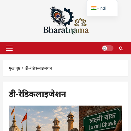
छोड़कर
Hindi
सामग्री
पर
English
जाएँ
प्राथमिक
सूची
मुख पृष्ठ
डी-रेडिकलाइजेशन
डी-रेडिकलाइजेशन