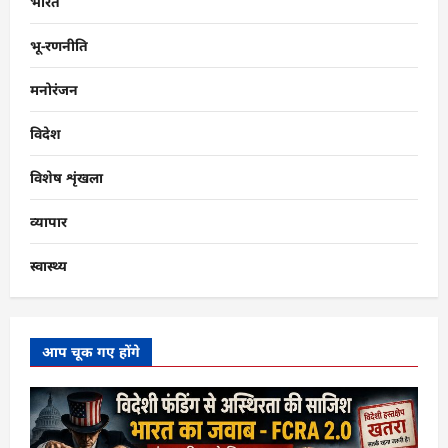
भारत
भू-रणनीति
मनोरंजन
विदेश
विशेष शृंखला
व्यापार
स्वास्थ्य
आप चूक गए होंगे