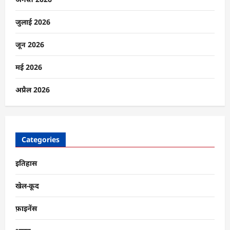
तारापुर
तक
सादगी,
जुलाई 2026
आस्था
और
परंपरा
जून 2026
की
अनोखी
झलक
मई 2026
के
बारे
में
अप्रैल 2026
और
पढ़ें
Categories
इतिहास
खेल-कूद
फ़ाइनेंस