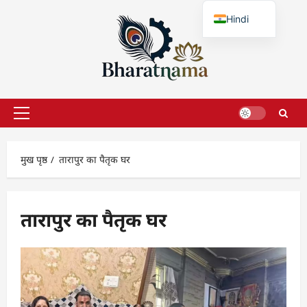
छोड़कर
Hindi
सामग्री
पर
English
जाएँ
प्राथमिक
सूची
मुख पृष्ठ
तारापुर का पैतृक घर
तारापुर का पैतृक घर