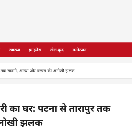
स
स्वास्थ्य
फ़ाइनेंस
खेल-कूद
मनोरंजन
ारापुर तक सादगी, आस्था और परंपरा की अनोखी झलक
ौधरी का घर: पटना से तारापुर तक
 अनोखी झलक