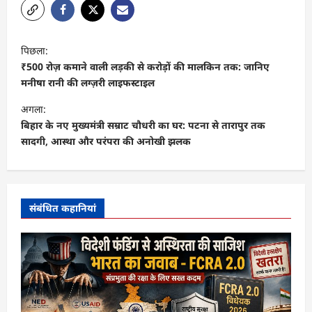
पो
पिछला:
स्ट
₹500 रोज़ कमाने वाली लड़की से करोड़ों की मालकिन तक: जानिए
ने
मनीषा रानी की लग्ज़री लाइफस्टाइल
वि
अगला:
गे
बिहार के नए मुख्यमंत्री सम्राट चौधरी का घर: पटना से तारापुर तक
सादगी, आस्था और परंपरा की अनोखी झलक
श
न
संबंधित कहानियां