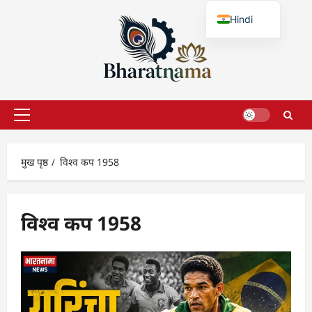
छोड़कर
Hindi
सामग्री
पर
English
जाएँ
प्राथमिक
सूची
मुख पृष्ठ
विश्व कप 1958
विश्व कप 1958