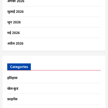
को
अगस्त 2026
भी
चुनौती
दी,
जुलाई 2026
लेकिन
शराब
ने
जून 2026
छीन
लिया
उसका
मई 2026
साम्राज्य
के
बारे
अप्रैल 2026
में
और
पढ़ें
Categories
इतिहास
खेल-कूद
फ़ाइनेंस