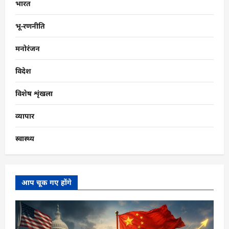
भारत
भू-रणनीति
मनोरंजन
विदेश
विशेष शृंखला
व्यापार
स्वास्थ्य
आप चूक गए होंगे