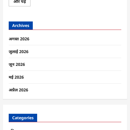
सम्राट
और पढ़ें
चौधरी
आज
लेंगे
बिहार
के
Archives
मुख्यमंत्री
पद
की
शपथ,
अगस्त 2026
जानिए
कौन
होंगे
जुलाई 2026
उपमुख्यमंत्री
और
मंत्री
जून 2026
के
बारे
में
मई 2026
और
पढ़ें
अप्रैल 2026
Categories