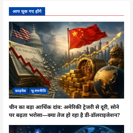
आप चूक गए होंगे
फ़ाइनेंस
भू-रणनीति
चीन का बड़ा आर्थिक दांव: अमेरिकी ट्रेजरी से दूरी, सोने
पर बढ़ता भरोसा—क्या तेज हो रहा है डी-डॉलराइजेशन?