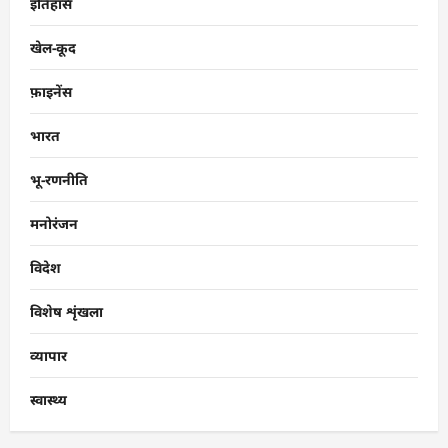
इतिहास
खेल-कूद
फ़ाइनेंस
भारत
भू-रणनीति
मनोरंजन
विदेश
विशेष शृंखला
व्यापार
स्वास्थ्य