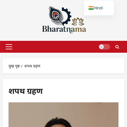
छोड़कर
Hindi
सामग्री
पर
English
जाएँ
प्राथमिक
सूची
मुख पृष्ठ
शपथ ग्रहण
शपथ ग्रहण