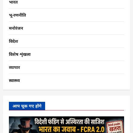
भारत
भू-रणनीति
मनोरंजन
विदेश
विशेष शृंखला
व्यापार
स्वास्थ्य
आप चूक गए होंगे