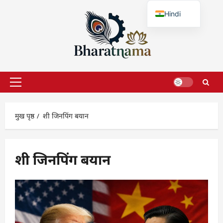
छोड़कर
Hindi
सामग्री
पर
English
जाएँ
प्राथमिक
सूची
मुख पृष्ठ
शी जिनपिंग बयान
शी जिनपिंग बयान