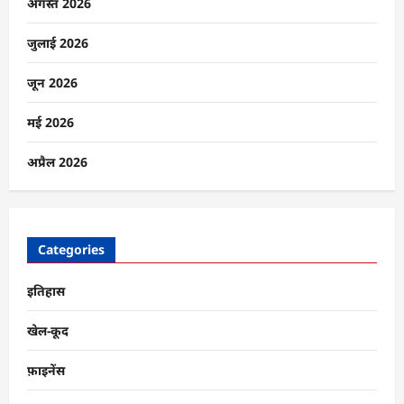
का
अगस्त 2026
पलटवार,
बोले-
बाइडन
जुलाई 2026
काल
में
था
जून 2026
अमेरिका
कमजोर
के
मई 2026
बारे
में
और
अप्रैल 2026
पढ़ें
Categories
इतिहास
खेल-कूद
फ़ाइनेंस