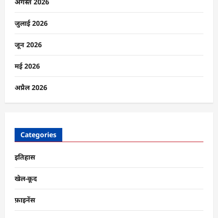
हत्या,
अगस्त 2026
बीजेपी
ने
बताया
जुलाई 2026
‘सुनियोजित
साज़िश’
के
जून 2026
बारे
में
और
मई 2026
पढ़ें
अप्रैल 2026
Categories
इतिहास
खेल-कूद
फ़ाइनेंस