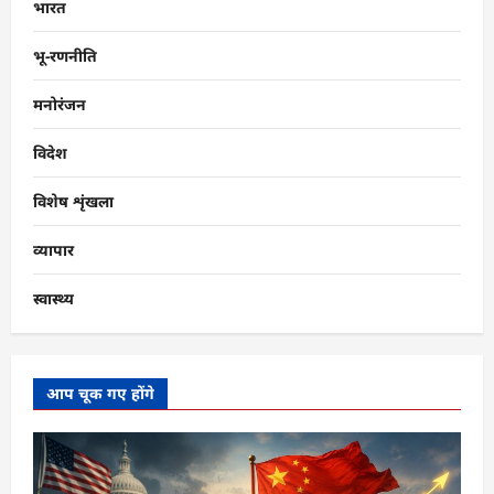
भारत
भू-रणनीति
मनोरंजन
विदेश
विशेष शृंखला
व्यापार
स्वास्थ्य
आप चूक गए होंगे