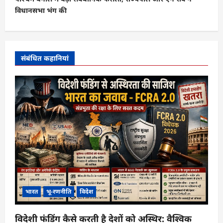
गे
विधानसभा भंग की
श
न
संबंधित कहानियां
भारत
भू-रणनीति
विदेश
विदेशी फंडिंग कैसे करती है देशों को अस्थिर: वैश्विक