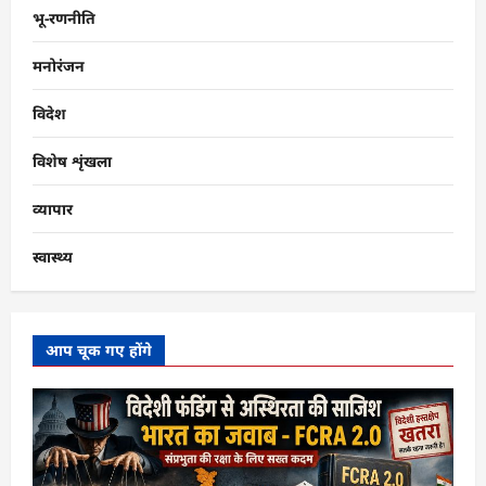
भू-रणनीति
मनोरंजन
विदेश
विशेष शृंखला
व्यापार
स्वास्थ्य
आप चूक गए होंगे