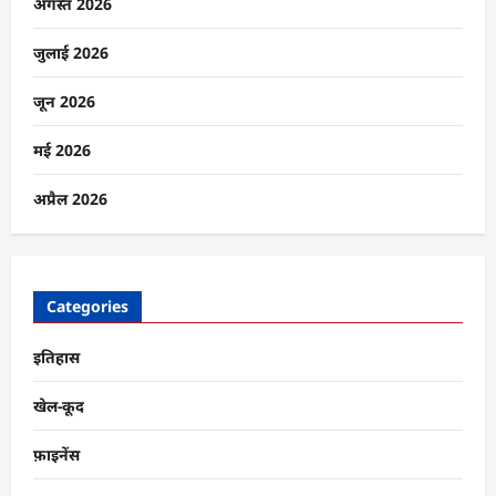
डे
अगस्त 2026
मील,
मुख्यमंत्री
शुभेंदु
जुलाई 2026
अधिकारी
ने
किया
जून 2026
बड़ा
ऐलान
के
मई 2026
बारे
में
और
अप्रैल 2026
पढ़ें
Categories
इतिहास
खेल-कूद
फ़ाइनेंस