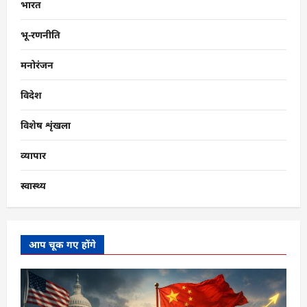
भारत
भू-रणनीति
मनोरंजन
विदेश
विशेष शृंखला
व्यापार
स्वास्थ्य
आप चूक गए होंगे