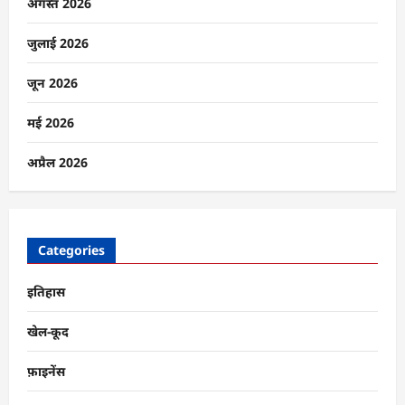
भारत
अगस्त 2026
के
IMEC
को
जुलाई 2026
चुनौती
मिल
पाएगी?
जून 2026
के
बारे
में
मई 2026
और
पढ़ें
अप्रैल 2026
Categories
इतिहास
खेल-कूद
फ़ाइनेंस