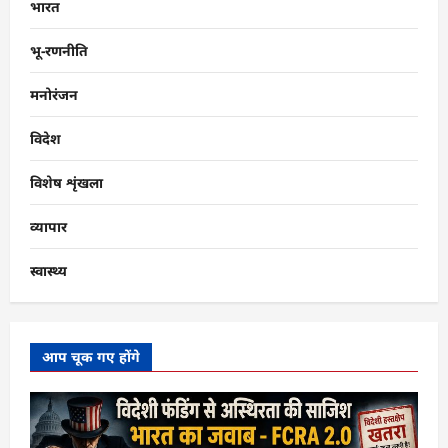
भारत
भू-रणनीति
मनोरंजन
विदेश
विशेष शृंखला
व्यापार
स्वास्थ्य
आप चूक गए होंगे