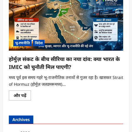
भू-रणनीति
विदेश
होर्मुज़ संकट के बीच सीरिया का नया दांव: क्या भारत के
IMEC को चुनौती मिल पाएगी?
मध्य पूर्व इस समय गहरे भू-राजनीतिक तनावों से गुजर रहा है। खासकर Strait
of Hormuz (होर्मुज़ जलडमरूमध्य)...
होर्मुज़
और पढ़ें
संकट
के
बीच
सीरिया
का
Archives
नया
दांव:
क्या