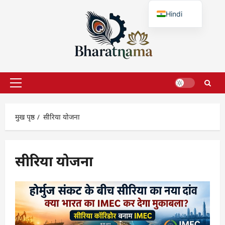
छोड़कर
Hindi
सामग्री
पर
English
जाएँ
प्राथमिक
सूची
मुख पृष्ठ
सीरिया योजना
सीरिया योजना