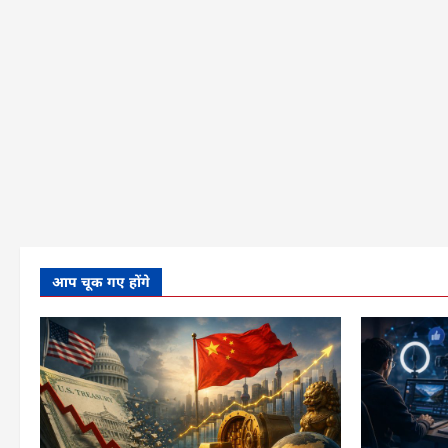
कहते
हैं
और
किसकी
थी
गलती?
के
बारे
में
और
पढ़ें
आप चूक गए होंगे