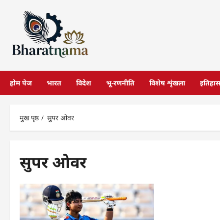
छोड़कर
सामग्री
पर
जाएँ
होम पेज
भारत
विदेश
भू-रणनीति
विशेष शृंखला
इतिहा
मुख पृष्ठ
सुपर ओवर
सुपर ओवर