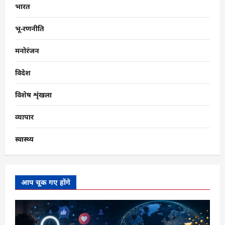
भारत
भू-रणनीति
मनोरंजन
विदेश
विशेष शृंखला
व्यापार
स्वास्थ्य
आप चूक गए होंगे