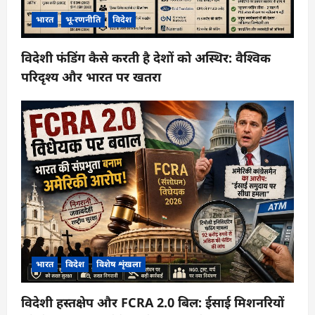
भारत
भू-रणनीति
विदेश
विदेशी फंडिंग कैसे करती है देशों को अस्थिर: वैश्विक
परिदृश्य और भारत पर खतरा
भारत
विदेश
विशेष शृंखला
विदेशी हस्तक्षेप और FCRA 2.0 बिल: ईसाई मिशनरियों