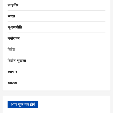
फ़ाइनेंस
भारत
भू-रणनीति
मनोरंजन
विदेश
विशेष शृंखला
व्यापार
स्वास्थ्य
आप चूक गए होंगे