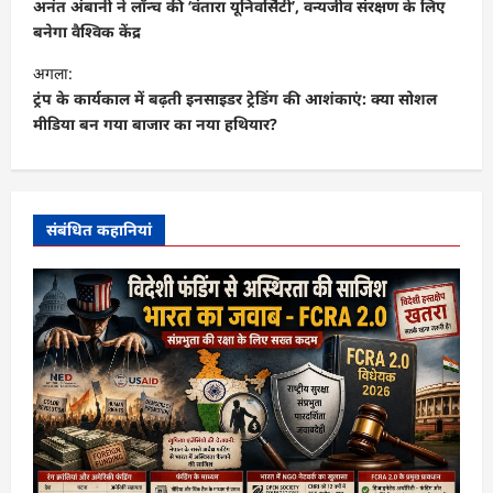
स्ट
अनंत अंबानी ने लॉन्च की ‘वंतारा यूनिवर्सिटी’, वन्यजीव संरक्षण के लिए
ने
बनेगा वैश्विक केंद्र
वि
अगला:
गे
ट्रंप के कार्यकाल में बढ़ती इनसाइडर ट्रेडिंग की आशंकाएं: क्या सोशल
मीडिया बन गया बाजार का नया हथियार?
श
न
संबंधित कहानियां