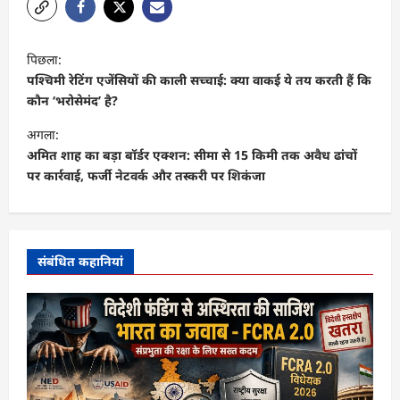
पो
पिछला:
स्ट
पश्चिमी रेटिंग एजेंसियों की काली सच्चाई: क्या वाकई ये तय करती हैं कि
ने
कौन ‘भरोसेमंद’ है?
वि
अगला:
गे
अमित शाह का बड़ा बॉर्डर एक्शन: सीमा से 15 किमी तक अवैध ढांचों
पर कार्रवाई, फर्जी नेटवर्क और तस्करी पर शिकंजा
श
न
संबंधित कहानियां