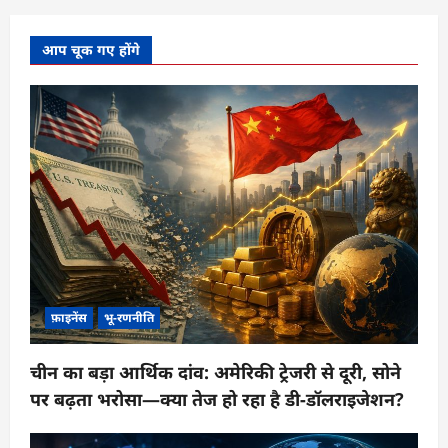
आप चूक गए होंगे
फ़ाइनेंस
भू-रणनीति
चीन का बड़ा आर्थिक दांव: अमेरिकी ट्रेजरी से दूरी, सोने
पर बढ़ता भरोसा—क्या तेज हो रहा है डी-डॉलराइजेशन?