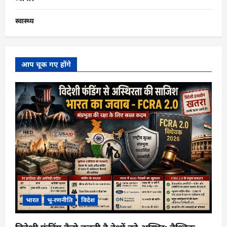
स्वास्थ्य
आप चूक गए होंगे
भारत
भू-रणनीति
विदेश