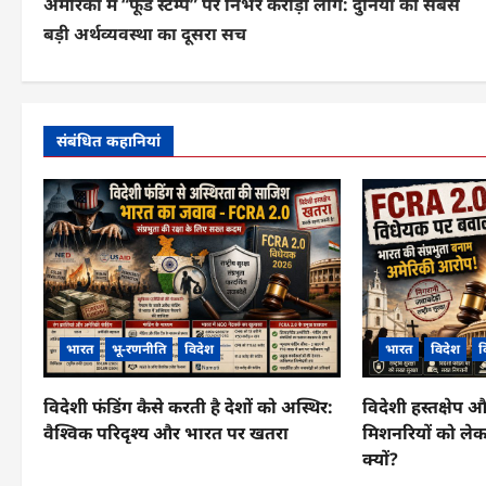
अमेरिका में “फूड स्टैम्प” पर निर्भर करोड़ों लोग: दुनिया की सबसे
स्ट
बड़ी अर्थव्यवस्था का दूसरा सच
ने
वि
गे
संबंधित कहानियां
श
न
भारत
भू-रणनीति
विदेश
भारत
विदेश
व
विदेशी फंडिंग कैसे करती है देशों को अस्थिर:
विदेशी हस्तक्षेप
वैश्विक परिदृश्य और भारत पर खतरा
मिशनरियों को लेक
क्यों?