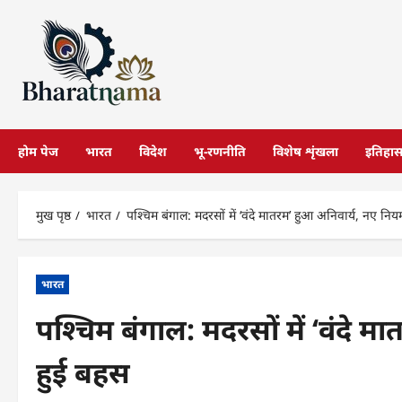
छोड़कर
सामग्री
पर
जाएँ
होम पेज
भारत
विदेश
भू-रणनीति
विशेष शृंखला
इतिहा
मुख पृष्ठ
भारत
पश्चिम बंगाल: मदरसों में ‘वंदे मातरम’ हुआ अनिवार्य, नए नि
भारत
पश्चिम बंगाल: मदरसों में ‘वंदे 
हुई बहस