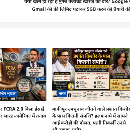
क्या खत्म हो रहा है मुफ्त क्लाउड स्टोरेज का दौर? Google 
Gmail की फ्री लिमिट घटाकर 5GB करने की तैयारी की
िशेष शृंखला
भारत
 और FCRA 2.0 बिल: ईसाई
बांकीपुर उपचुनाव जीतने वाले प्रशांत किशो
र भारत-अमेरिका में तनाव
के पास कितनी संपत्ति? हलफनामे में सामने
आई करोड़ों की दौलत, पत्नी निकलीं उनसे
भी ज्यादा अमीर