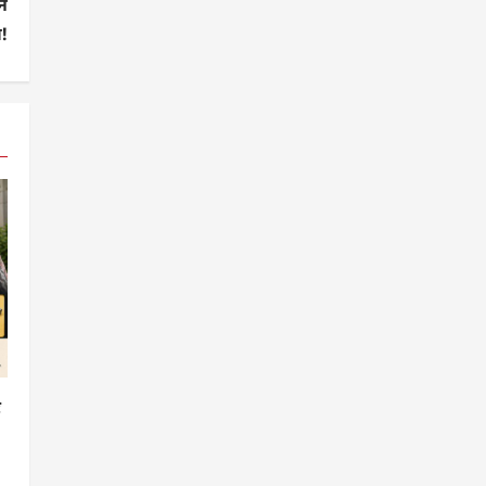
ने
!
र