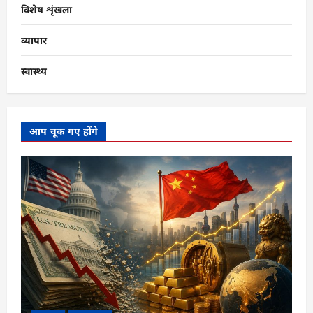
विशेष शृंखला
व्यापार
स्वास्थ्य
आप चूक गए होंगे